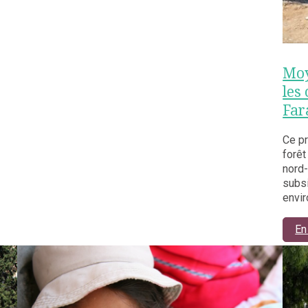
Moy
les
Far
Ce pr
forêt
nord
subs
envir
En