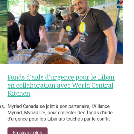
Fonds d'aide d’urgence pour le Liban
en collaboration avec World Central
Kitchen
es,
Myriad Canada se joint à son partenaire, l'Alliance
s
Myriad, Myriad US, pour collecter des fonds d'aide
d'urgence pour les Libanais touchés par le conflit.
En savoir plus