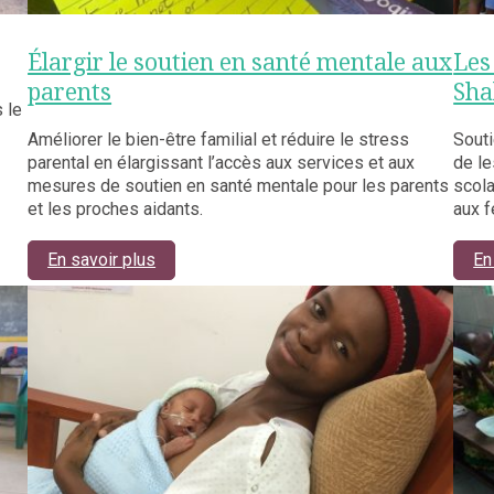
Élargir le soutien en santé mentale aux
Les
parents
Sha
 le
Améliorer le bien-être familial et réduire le stress
Souti
parental en élargissant l’accès aux services et aux
de le
mesures de soutien en santé mentale pour les parents
scola
et les proches aidants.
aux 
En savoir plus
En