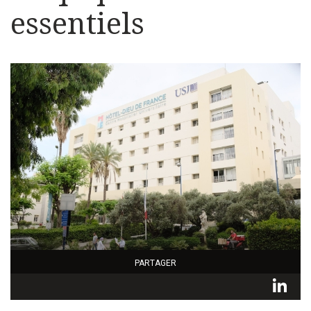
essentiels
PARTAGER
L