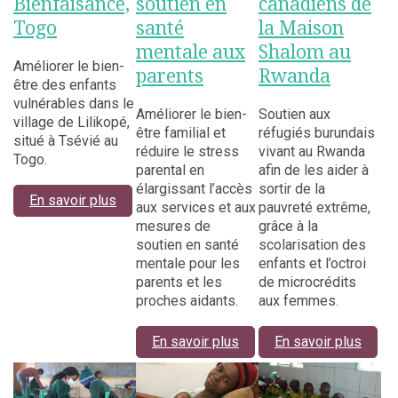
Bienfaisance,
soutien en
canadiens de
Togo
santé
la Maison
mentale aux
Shalom au
Améliorer le bien-
parents
Rwanda
être des enfants
vulnérables dans le
Améliorer le bien-
Soutien aux
village de Lilikopé,
être familial et
réfugiés burundais
situé à Tsévié au
réduire le stress
vivant au Rwanda
Togo.
parental en
afin de les aider à
élargissant l’accès
sortir de la
En savoir plus
aux services et aux
pauvreté extrême,
mesures de
grâce à la
soutien en santé
scolarisation des
mentale pour les
enfants et l’octroi
parents et les
de microcrédits
proches aidants.
aux femmes.
En savoir plus
En savoir plus