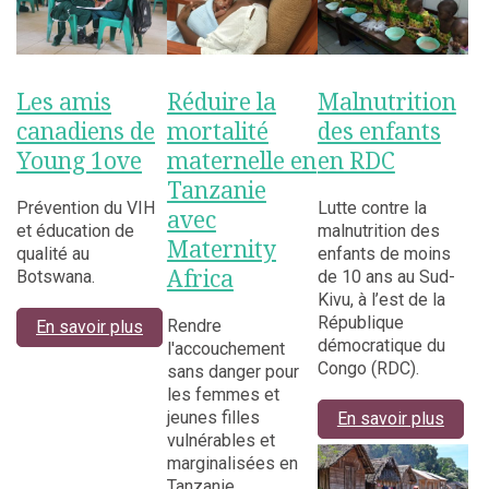
Les amis
Réduire la
Malnutrition
canadiens de
mortalité
des enfants
Young 1ove
maternelle en
en RDC
Tanzanie
Prévention du VIH
Lutte contre la
avec
et éducation de
malnutrition des
Maternity
qualité au
enfants de moins
Africa
Botswana.
de 10 ans au Sud-
Kivu, à l’est de la
République
Rendre
En savoir plus
démocratique du
l'accouchement
Congo (RDC).
sans danger pour
les femmes et
jeunes filles
En savoir plus
vulnérables et
marginalisées en
Tanzanie.