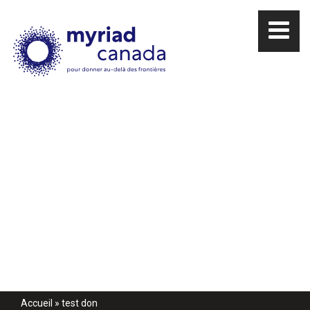
Accueil
»
test don